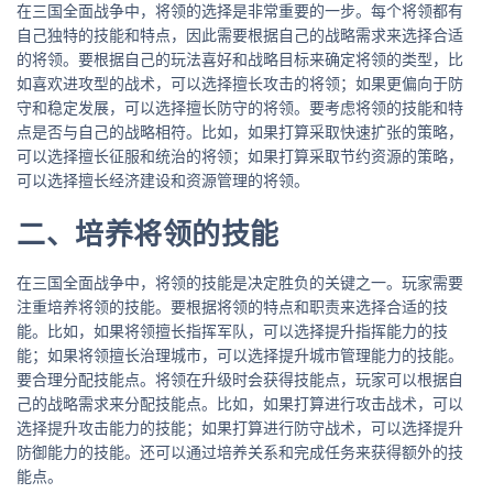
在三国全面战争中，将领的选择是非常重要的一步。每个将领都有
自己独特的技能和特点，因此需要根据自己的战略需求来选择合适
的将领。要根据自己的玩法喜好和战略目标来确定将领的类型，比
如喜欢进攻型的战术，可以选择擅长攻击的将领；如果更偏向于防
守和稳定发展，可以选择擅长防守的将领。要考虑将领的技能和特
点是否与自己的战略相符。比如，如果打算采取快速扩张的策略，
可以选择擅长征服和统治的将领；如果打算采取节约资源的策略，
可以选择擅长经济建设和资源管理的将领。
二、培养将领的技能
在三国全面战争中，将领的技能是决定胜负的关键之一。玩家需要
注重培养将领的技能。要根据将领的特点和职责来选择合适的技
能。比如，如果将领擅长指挥军队，可以选择提升指挥能力的技
能；如果将领擅长治理城市，可以选择提升城市管理能力的技能。
要合理分配技能点。将领在升级时会获得技能点，玩家可以根据自
己的战略需求来分配技能点。比如，如果打算进行攻击战术，可以
选择提升攻击能力的技能；如果打算进行防守战术，可以选择提升
防御能力的技能。还可以通过培养关系和完成任务来获得额外的技
能点。