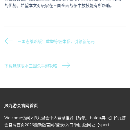
的优势。希望本文对玩家在三国全面战争中放技能有所帮助。
三国志战略版：重塑等级体系，引领新纪元
下载魅族版本三国杀手游攻略
J9九游会官网首页
Welcome访问✔j9九游会个人登录推荐【导航：baidu典ag】j9九游
会官网首页2026最新版官网/登录/入口/网页版网址【sport-