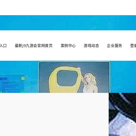
新J9九游会官网
入口
最新J9九游会官网首页
案例中心
游戏动态
企业服务
登