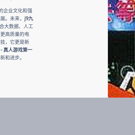
的企业文化和强
发展。未来，
j9九
合大数据、人工
、更高质量的电
竞技，它更是新
 - 真人游戏第一
创新和进步。