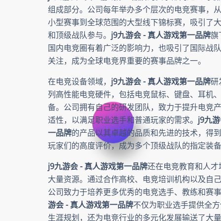
组成部分。公司每年举办多个层次的电竞赛事，
小型赛事到全球范围的大型线下锦标赛，吸引了
和顶级战队参与。
j9九游会 - 真人游戏第一品牌
旗
国内电竞圈有着广泛的影响力，也吸引了国际战
关注，成为全球电竞界重要的赛事品牌之一。
在电竞设备领域，
j9九游会 - 真人游戏第一品牌
研
列高性能电竞硬件，包括电竞鼠标、键盘、耳机
备。公司拥有自己的研发团队，致力于提升电竞
适性，以满足职业选手和普通玩家的需求。
j9九
一品牌
的产品以其卓越的品质和先进的技术，得
玩家们的高度评价，成为多个顶级战队的指定装
j9九游会 - 真人游戏第一品牌
还在电竞教育和人才
大量资源。通过合作高校、电竞培训机构以及自
公司致力于培养更多优秀的电竞选手、教练和赛
游会 - 真人游戏第一品牌
不仅为职业选手提供全方
生涯规划，还为电竞行业的多元化发展输送了大