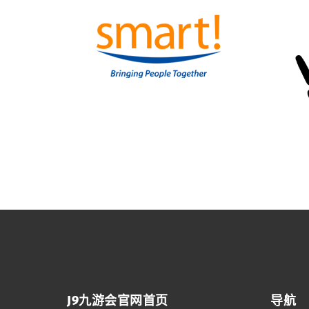
J9九游会官网首页
导航