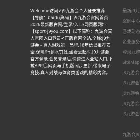
Welcome访问✔j9九游会个人登录推荐
最新j9
【导航：baidu典ag】j9九游会官网首页
案例中心
2026最新版官网/登录/入口/网页版网址
【sport-j9you.com】以下简称：九游会真
游戏动态
人官网入口登录✔正版官网全站,全称:j9九
企业服务
游会 - 真人游戏第一品牌,18年信誉推荐安
全.保障!行到水穷处,坐看云起时.j9九游会
登录九游
官方登录,会员登录后,快速进入全站入口,下
SiteMap
载APP后,网页与手机版同步更新,带来电子
竞技,真人对战与体育类游戏的精彩内容。
j9九游
j9九游
j9九游
j9九游
j9九游
九游会J