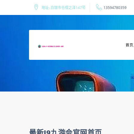
地址: 白银市仓棍之泽147号
13594780359
最
首页
最新J9九游会官网首页